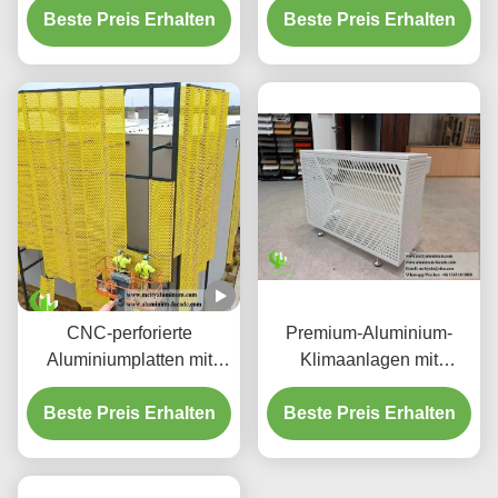
Beste Preis Erhalten
Bildschirmplatten
Beste Preis Erhalten
Aluminium-
Deckensystem mit
integriertem LED-
Gehäuse und CNC-
Laser-geschnittenen
Mustern
CNC-perforierte
Premium-Aluminium-
Aluminiumplatten mit
Klimaanlagen mit
3003 H14/H24-Legierung
dekorativen
und PVDF-Beschichtung
Beste Preis Erhalten
Beste Preis Erhalten
Schutzschirmen
für Fassaden