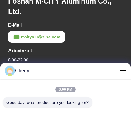
Foshan M-CITY Aluminum Co.,
Ltd.
E-Mail
mcityalu@sina.com
Arbeitszeit
8:00-22:00
Cherry
Unsere Adresse
Adresse des Unternehmens
3:06 PM
Hegui Industriepark, Lishui, Nanhai Foshan Guangdong PR
China.
Good day, what product are you looking for?
Fabrikanschrift
Hegui Industriepark, Lishui, Nanhai Foshan Guangdong PR
China.