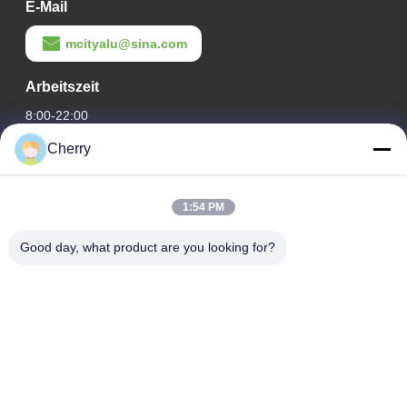
E-Mail
mcityalu@sina.com
Arbeitszeit
8:00-22:00
Cherry
Unsere Adresse
Adresse des Unternehmens
1:54 PM
Hegui Industriepark, Lishui, Nanhai Foshan Guangdong PR
China.
Good day, what product are you looking for?
Fabrikanschrift
Hegui Industriepark, Lishui, Nanhai Foshan Guangdong PR
China.
Telefone
0086-13631413050