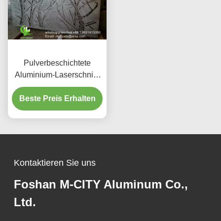
Pulverbeschichtete
Aluminium-Laserschnitt-
Paneele mit
kundenspezifischen RAL-
Beste Preis Erhalten
Farben und
Standardgröße
1000x2000mm für
Zaundekoration
Kontaktieren Sie uns
Foshan M-CITY Aluminum Co.,
Ltd.