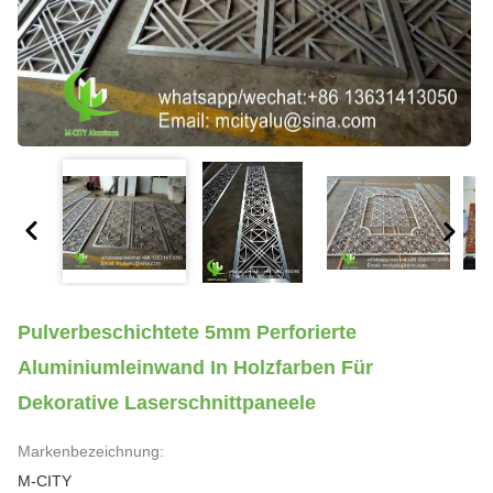
Pulverbeschichtete 5mm Perforierte
Aluminiumleinwand In Holzfarben Für
Dekorative Laserschnittpaneele
Markenbezeichnung:
M-CITY