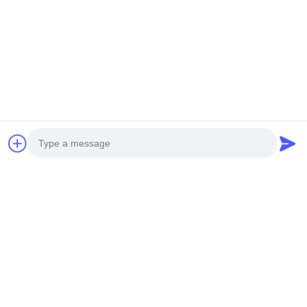
Außenverkleidung Der Fassade Aus Metall-Aluminium
Weiße Perforierte Aluminiumfassade
Verwandte Produkte
Photo
Video Call
Audio Call