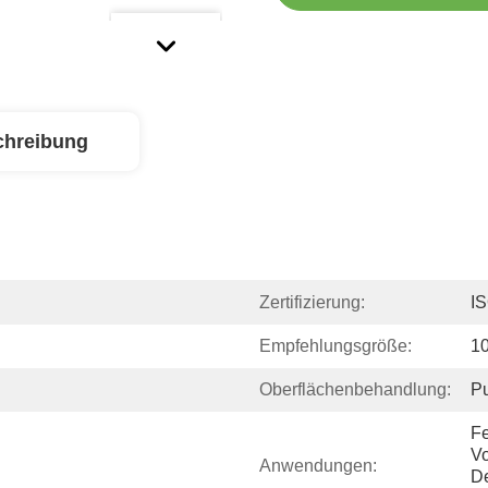
chreibung
Zertifizierung:
I
Empfehlungsgröße:
1
Oberflächenbehandlung:
Pu
Fe
Vo
Anwendungen:
De