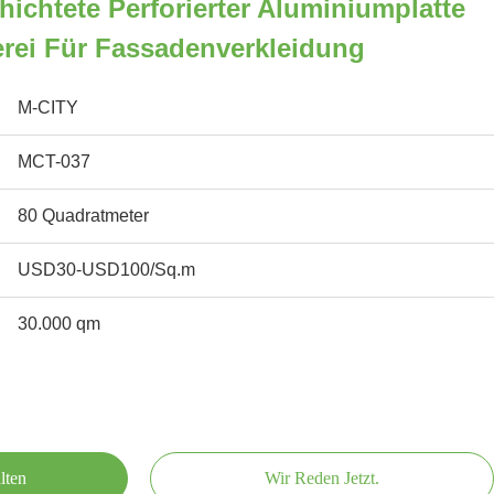
ichtete Perforierter Aluminiumplatte
erei Für Fassadenverkleidung
M-CITY
MCT-037
80 Quadratmeter
USD30-USD100/Sq.m
30.000 qm
lten
Wir Reden Jetzt.