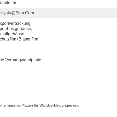
umteiler
cityalu@sina.com
xportverpackung, 
perrholzgehäuse, 
etallgehäuse, 
chutzfilm+Blasenfilm
rte Vorhangwandplatte
zelne massive Platten für Wandverkleidungen und