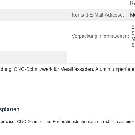
Ra
Kontakt-E-Mail-Adresse:
M
E
S
Verpackung Informationen:
M
S
eidung
, 
CNC-Schnitzwerk für Metallfassaden
, 
Aluminiumperforie
splatten
präziser CNC-Schnitz- und Perforationstechnologie. Erhältlich als ein