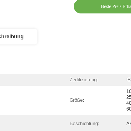
Beste Preis Erha
chreibung
Zertifizierung:
I
1
2
Größe:
4
6
Beschichtung:
A