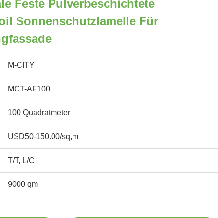
e Feste Pulverbeschichtete
oil Sonnenschutzlamelle Für
ngfassade
M-CITY
MCT-AF100
100 Quadratmeter
USD50-150.00/sq,m
T/T, L/C
9000 qm