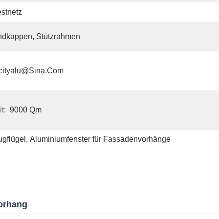
stnetz
ndkappen, Stützrahmen
cityalu@sina.com
t:
9000 Qm
lugflügel
, 
Aluminiumfenster für Fassadenvorhänge
vorhang