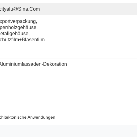
cityalu@sina.com
xportverpackung, 
perrholzgehäuse, 
etallgehäuse, 
chutzfilm+Blasenfilm
e Aluminiumfassaden-Dekoration
architektonische Anwendungen.