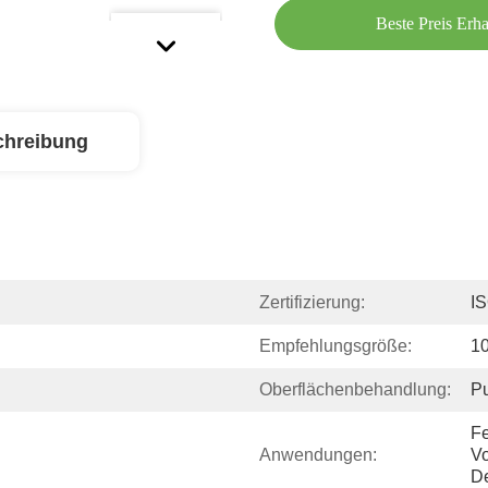
Beste Preis Erha
chreibung
Zertifizierung:
I
Empfehlungsgröße:
1
Oberflächenbehandlung:
Pu
Fe
Anwendungen:
Vo
De