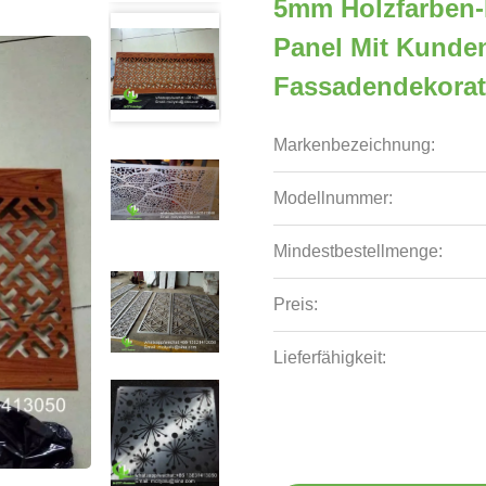
5mm Holzfarben-
Panel Mit Kunde
Fassadendekorat
Markenbezeichnung:
Modellnummer:
Mindestbestellmenge:
Preis:
Lieferfähigkeit: