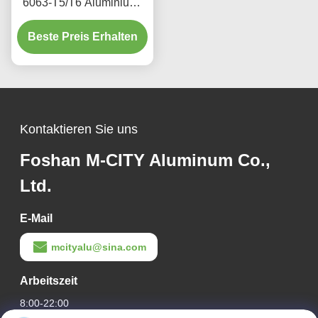
6063-T5/T6 Aluminium-
Aerofoil Louver mit 100
mm bis 600 mm Breite für
Beste Preis Erhalten
architektonische
Fassaden
Kontaktieren Sie uns
Foshan M-CITY Aluminum Co.,
Ltd.
E-Mail
mcityalu@sina.com
Arbeitszeit
8:00-22:00