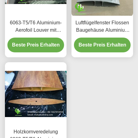
6063-T5/T6 Aluminium-
Luftflügelfenster Flossen
Aerofoil Louver mit
Baugehäuse Aluminium
PVDF-Farbveredelung in
extrudierte
Beste Preis Erhalten
100 mm bis 600 mm
Architekturflügelfenster
Beste Preis Erhalten
Breite für Fassade und
Luftflügelfenster
Verkleidung
Pulverbeschichtung
Holzkornveredelung