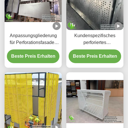
Anpassungsgliederung
Kundenspezifisches
für Perforationsfasaden
perforiertes
aus Aluminium und
hinterleuchtetes
Beste Preis Erhalten
Bildschirmplatten
Beste Preis Erhalten
Aluminium-
Deckensystem mit
integriertem LED-
Gehäuse und CNC-
Laser-geschnittenen
Mustern