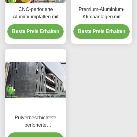
CNC-perforierte
Premium-Aluminium-
Aluminiumplatten mit
Klimaanlagen mit
3003 H14/H24-Legierung
dekorativen
und PVDF-Beschichtung
Beste Preis Erhalten
Beste Preis Erhalten
Schutzschirmen
für Fassaden
Pulverbeschichtete
perforierte
Aluminiumplatte mit