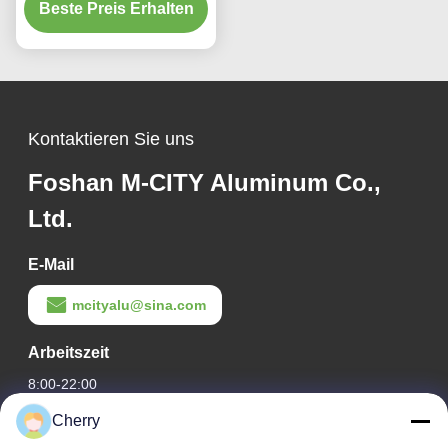
benutzerdefinierten RAL-
Beste Preis Erhalten
Farben und
Lasergeschnittenen
Mustern für
Fassadenverkleidung
Kontaktieren Sie uns
Foshan M-CITY Aluminum Co.,
Ltd.
E-Mail
mcityalu@sina.com
Arbeitszeit
8:00-22:00
Cherry
Unsere Adresse