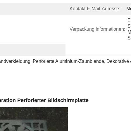
Kontakt-E-Mail-Adresse:
M
E
S
Verpackung Informationen:
M
S
andverkleidung
, 
Perforierte Aluminium-Zaunblende
, 
Dekorative
ation Perforierter Bildschirmplatte