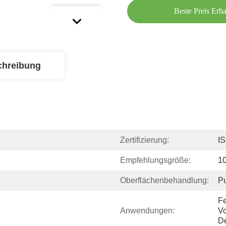
Beste Preis Erha
chreibung
Zertifizierung:
I
Empfehlungsgröße:
1
Oberflächenbehandlung:
Pu
Fe
Anwendungen:
Vo
De