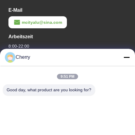
E-Mail
mcityalu@sina.com
Arbeitszeit
8:00-22:00
Cherry
Unsere Adresse
Adresse des Unternehmens
9:51 PM
Hegui Industriepark, Lishui, Nanhai Foshan Guangdong PR
China.
Good day, what product are you looking for?
Fabrikanschrift
Hegui Industriepark, Lishui, Nanhai Foshan Guangdong PR
China.
Telefone
0086-13631413050