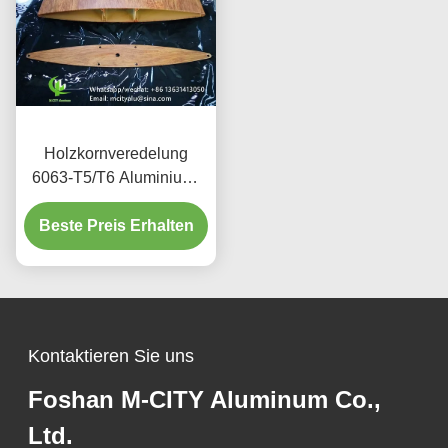
Holzkornveredelung
6063-T5/T6 Aluminium-
Aerofoil Louver mit 100
mm bis 600 mm Breite für
Beste Preis Erhalten
architektonische
Fassaden
Kontaktieren Sie uns
Foshan M-CITY Aluminum Co.,
Ltd.