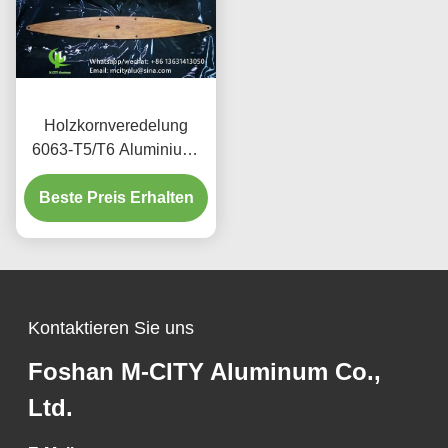
Holzkornveredelung
6063-T5/T6 Aluminium-
Aerofoil Louver mit 100
mm bis 600 mm Breite für
Beste Preis Erhalten
architektonische
Fassaden
Kontaktieren Sie uns
Foshan M-CITY Aluminum Co.,
Ltd.