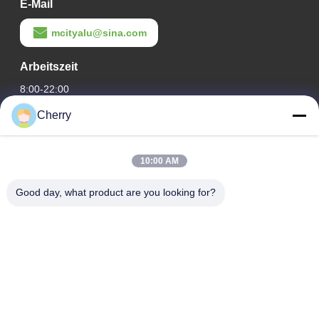
E-Mail
mcityalu@sina.com
Arbeitszeit
8:00-22:00
Cherry
Unsere Adresse
Adresse des Unternehmens
10:00 AM
Hegui Industriepark, Lishui, Nanhai Foshan Guangdong PR
China.
Good day, what product are you looking for?
Fabrikanschrift
Hegui Industriepark, Lishui, Nanhai Foshan Guangdong PR
China.
Telefone
0086-13631413050