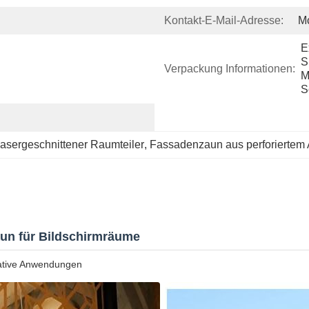
Kontakt-E-Mail-Adresse:
M
E
S
Verpackung Informationen:
M
S
asergeschnittener Raumteiler
, 
Fassadenzaun aus perforiertem
aun für Bildschirmräume
rative Anwendungen