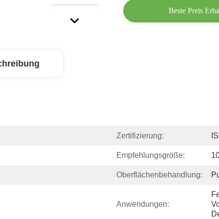
Beste Preis Erha
chreibung
Zertifizierung:
I
Empfehlungsgröße:
1
Oberflächenbehandlung:
Pu
Fe
Anwendungen:
Vo
De