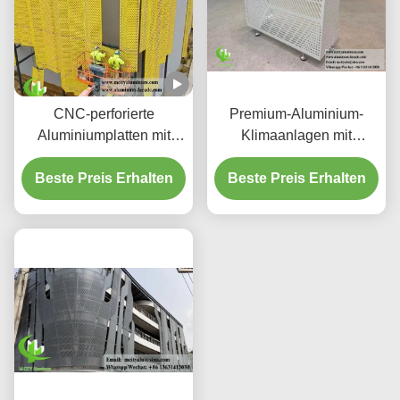
CNC-perforierte
Premium-Aluminium-
Aluminiumplatten mit
Klimaanlagen mit
3003 H14/H24-Legierung
dekorativen
und PVDF-Beschichtung
Beste Preis Erhalten
Beste Preis Erhalten
Schutzschirmen
für Fassaden