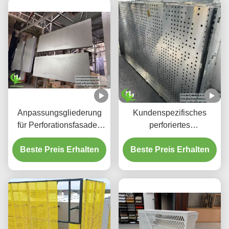
Anpassungsgliederung
Kundenspezifisches
für Perforationsfasaden
perforiertes
aus Aluminium und
hinterleuchtetes
Beste Preis Erhalten
Bildschirmplatten
Beste Preis Erhalten
Aluminium-
Deckensystem mit
integriertem LED-
Gehäuse und CNC-
Laser-geschnittenen
Mustern