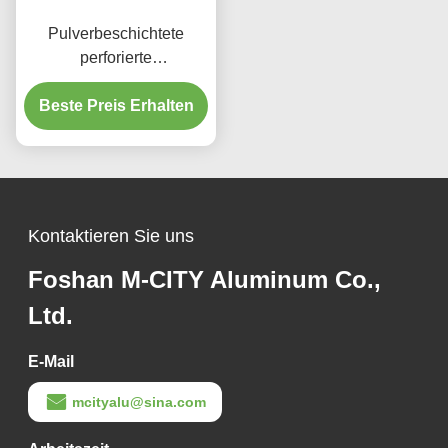
Pulverbeschichtete
perforierte
Aluminiumplatte mit
benutzerdefinierten RAL-
Beste Preis Erhalten
Farben und
Lasergeschnittenen
Mustern für
Fassadenverkleidung
Kontaktieren Sie uns
Foshan M-CITY Aluminum Co.,
Ltd.
E-Mail
mcityalu@sina.com