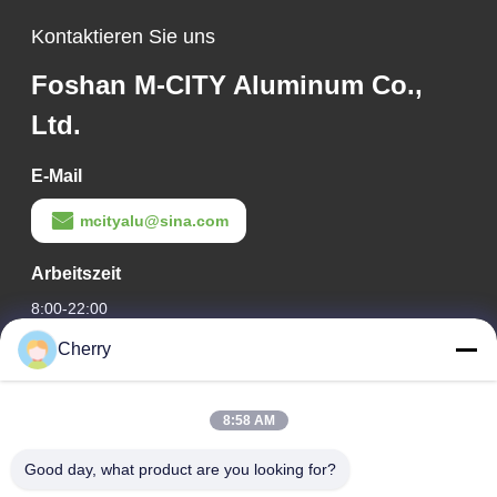
Kontaktieren Sie uns
Foshan M-CITY Aluminum Co.,
Ltd.
E-Mail
mcityalu@sina.com
Arbeitszeit
8:00-22:00
Cherry
Unsere Adresse
Adresse des Unternehmens
8:58 AM
Hegui Industriepark, Lishui, Nanhai Foshan Guangdong PR
China.
Good day, what product are you looking for?