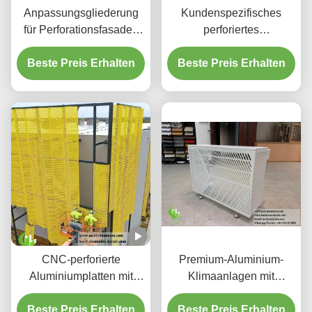
Anpassungsgliederung
Kundenspezifisches
für Perforationsfasaden
perforiertes
aus Aluminium und
hinterleuchtetes
Beste Preis Erhalten
Bildschirmplatten
Beste Preis Erhalten
Aluminium-
Deckensystem mit
integriertem LED-
Gehäuse und CNC-
Laser-geschnittenen
Mustern
CNC-perforierte
Premium-Aluminium-
Aluminiumplatten mit
Klimaanlagen mit
3003 H14/H24-Legierung
dekorativen
und PVDF-Beschichtung
Beste Preis Erhalten
Beste Preis Erhalten
Schutzschirmen