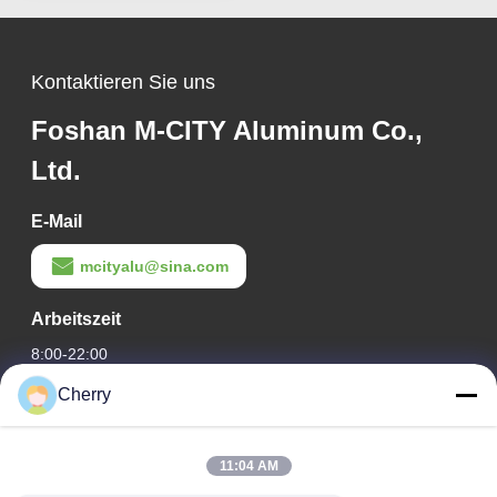
Mustern für
Fassadenverkleidung
Kontaktieren Sie uns
Foshan M-CITY Aluminum Co.,
Ltd.
E-Mail
mcityalu@sina.com
Arbeitszeit
8:00-22:00
Cherry
Unsere Adresse
Adresse des Unternehmens
11:04 AM
Hegui Industriepark, Lishui, Nanhai Foshan Guangdong PR