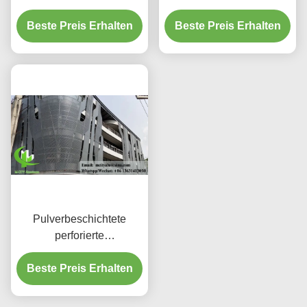
3003 H14/H24-Legierung
dekorativen
und PVDF-Beschichtung
Beste Preis Erhalten
Beste Preis Erhalten
Schutzschirmen
für Fassaden
Pulverbeschichtete
perforierte
Aluminiumplatte mit
benutzerdefinierten RAL-
Beste Preis Erhalten
Farben und
Lasergeschnittenen