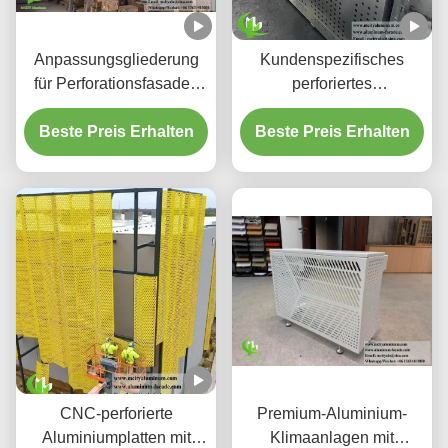
Anpassungsgliederung
Kundenspezifisches
für Perforationsfasaden
perforiertes
aus Aluminium und
hinterleuchtetes
Beste Preis Erhalten
Bildschirmplatten
Beste Preis Erhalten
Aluminium-
Deckensystem mit
integriertem LED-
Gehäuse und CNC-
Laser-geschnittenen
Mustern
CNC-perforierte
Premium-Aluminium-
Aluminiumplatten mit
Klimaanlagen mit