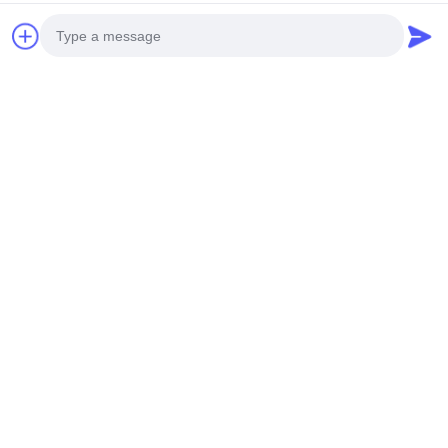
Verwandte Produkte
Photo
Video Call
Audio Call
Anpassungsgliederung
Kundenspezifisches
für Perforationsfasaden
perforiertes
aus Aluminium und
hinterleuchtetes
Beste Preis Erhalten
Bildschirmplatten
Beste Preis Erhalten
Aluminium-