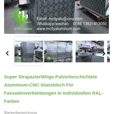
Super Strapazierfähige Pulverbeschichtete
Aluminium-CNC-Stanzblech Für
Fassadenverkleidungen In Individuellen RAL-
Farben
Markenbezeichnung: