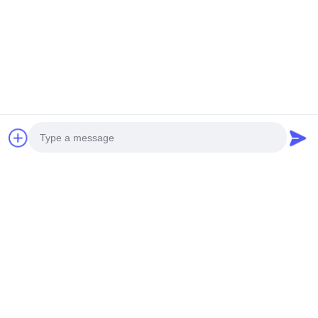
Photo
Video Call
Audio Call