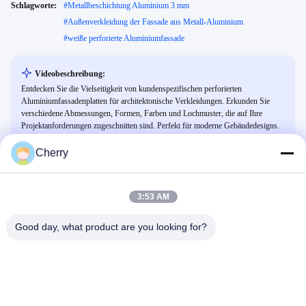
Schlagworte:
#
Metallbeschichtung Aluminium 3 mm
#
Außenverkleidung der Fassade aus Metall-Aluminium
#
weiße perforierte Aluminiumfassade
Videobeschreibung:
Entdecken Sie die Vielseitigkeit von kundenspezifischen perforierten
Aluminiumfassadenplatten für architektonische Verkleidungen. Erkunden Sie
verschiedene Abmessungen, Formen, Farben und Lochmuster, die auf Ihre
Projektanforderungen zugeschnitten sind. Perfekt für moderne Gebäudedesigns.
Cherry
Ähnliche Videos
3:53 AM
Good day, what product are you looking for?
02:02
00:31
So installieren Sie Aluminium-AC-
Hochwertige feuerfeste
Abdeckungen | Direkt ab Werk für
Aluminiumplatten | 20 Jahre