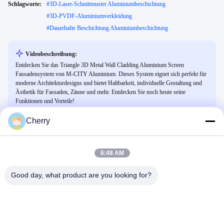
Schlagworte:
#
3D-Laser-Schnittmuster Aluminiumbeschichtung
#
3D-PVDF-Aluminiumverkleidung
#
Dauerhafte Beschichtung Aluminiumbeschichtung
Videobeschreibung:
Entdecken Sie das Triangle 3D Metal Wall Cladding Aluminium Screen
Fassadensystem von M-CITY Aluminium. Dieses System eignet sich perfekt für
moderne Architekturdesigns und bietet Haltbarkeit, individuelle Gestaltung und
Ästhetik für Fassaden, Zäune und mehr. Entdecken Sie noch heute seine
Funktionen und Vorteile!
Cherry
Ähnliche Videos
6:48 AM
Good day, what product are you looking for?
02:02
00:31
So installieren Sie Aluminium-AC-
Hochwertige feuerfeste