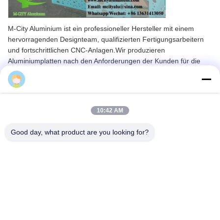
M-City Aluminium ist ein professioneller Hersteller mit einem
hervorragenden Designteam, qualifizierten Fertigungsarbeitern
und fortschrittlichen CNC-Anlagen.Wir produzieren
Aluminiumplatten nach den Anforderungen der Kunden für die
AbmessungenUnsere Ingenieure können Standorte besuchen,
Cherry
um die Installationsspezifikationen zu messen und
Werkstattzeichnungen für eine reibungslose Installation zu
erstellen.
10:42 AM
Alle Aluminiumplatten sind nach den Entwürfen und Zeichnungen
des Kunden vorgefertigt.Einfache Einrichtung der Gebäudehülle
Good day, what product are you looking for?
und -dekoration.