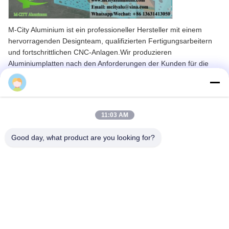
M-City Aluminium ist ein professioneller Hersteller mit einem
hervorragenden Designteam, qualifizierten Fertigungsarbeitern
und fortschrittlichen CNC-Anlagen.Wir produzieren
Aluminiumplatten nach den Anforderungen der Kunden für die
AbmessungenUnsere Ingenieure können Standorte besuchen,
Cherry
um die Installationsspezifikationen zu messen und
Werkstattzeichnungen für eine reibungslose Installation zu
erstellen.
11:03 AM
Alle Aluminiumplatten sind nach den Entwürfen und Zeichnungen
des Kunden vorgefertigt.Einfache Einrichtung der Gebäudehülle
Good day, what product are you looking for?
und -dekoration.