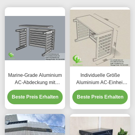
Marine-Grade Aluminium
Individuelle Größe
AC-Abdeckung mit
Aluminium AC-Einheit
modularem Easy-Fit-
Abdeckung mit 45°
Beste Preis Erhalten
System und optimaler
Beste Preis Erhalten
Winkel Louvres und
Lufteinlass für
Pulverbeschichtung
Wärmepumpengehäuse
Finish