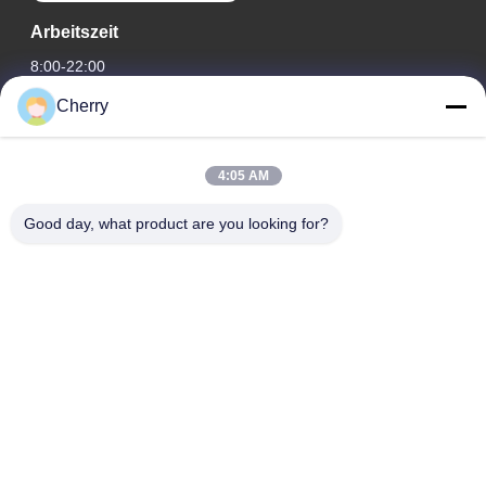
Arbeitszeit
8:00-22:00
Cherry
Unsere Adresse
Adresse des Unternehmens
4:05 AM
Hegui Industriepark, Lishui, Nanhai Foshan Guangdong PR
China.
Good day, what product are you looking for?
Fabrikanschrift
Hegui Industriepark, Lishui, Nanhai Foshan Guangdong PR
China.
Telefone
0086-13631413050