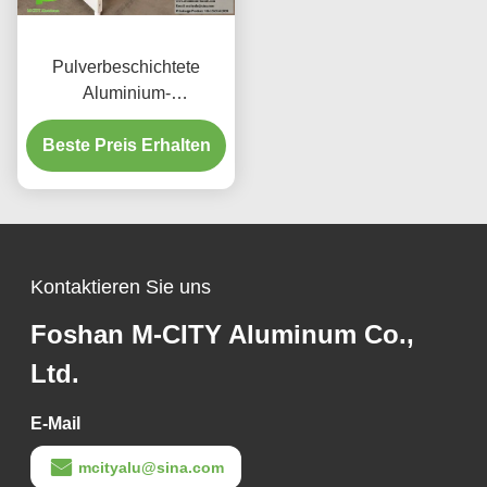
Pulverbeschichtete
Aluminium-
Klimaanlagenabdeckung
mit kundenspezifischen
Beste Preis Erhalten
Größen und UV-Schutz
für Klimaanlagen im
Freien
Kontaktieren Sie uns
Foshan M-CITY Aluminum Co.,
Ltd.
E-Mail
mcityalu@sina.com