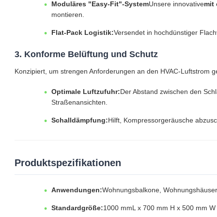
Moduläres "Easy-Fit"-System
Unsere innovative
mit
montieren.
Flat-Pack Logistik:
Versendet in hochdünstiger Flac
3. Konforme Belüftung und Schutz
Konzipiert, um strengen Anforderungen an den HVAC-Luftstrom g
Optimale Luftzufuhr:
Der Abstand zwischen den Schlä
Straßenansichten.
Schalldämpfung:
Hilft, Kompressorgeräusche abzusc
Produktspezifikationen
Anwendungen:
Wohnungsbalkone, Wohnungshäuser,
Standardgröße:
1000 mmL x 700 mm H x 500 mm W (B