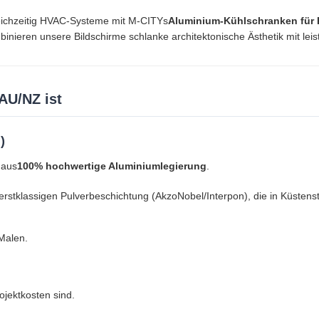
gleichzeitig HVAC-Systeme mit M-CITYs
Aluminium-Kühlschranken für
inieren unsere Bildschirme schlanke architektonische Ästhetik mit leis
AU/NZ ist
)
 aus
100% hochwertige Aluminiumlegierung
.
r erstklassigen Pulverbeschichtung (AkzoNobel/Interpon), die in Küste
Malen.
ojektkosten sind.