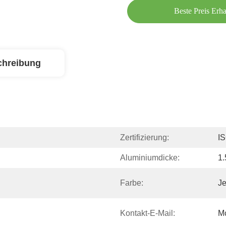
Beste Preis Erha
chreibung
Zertifizierung:
I
Aluminiumdicke:
1
Farbe:
Je
Kontakt-E-Mail:
M