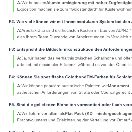
A:
Wir benutzen
Aluminiumlegierung mit hoher Zugfestigke
Exposition machen sie zum "Goldstandard" für Küstenwohnu
F2: Wie viel können wir mit Ihrem modularen System bei den 
A:
Arbeitskräfte sind die höchsten Kosten im Bau von AU/NZ.
"
dies Ihrem Team Dutzende von Arbeitsstunden im Vergleich z
F3: Entspricht die Bildschirmkonstruktion den Anforderunge
A:
Ja, wir haben das Verhältnis zwischen Schallhöhe und offe
arbeitet mit maximaler Effizienz, während es von der Öffentlic
F4: Können Sie spezifische ColorbondTM-Farben für Schich
A:
Wir können populäre australische Paletten wie
Monument, A
ästhetischen Anforderungen von Strata oder Council gerecht
F5: Sind die gelieferten Einheiten vormontiert oder flach ver
A:
Wir liefern vor allem als
Flat-Pack (KD - niedergeschlagen
Frachtvolumens und Erleichterung der Verteilung vor Ort auf