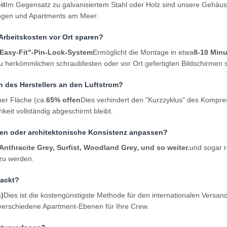
it
Im Gegensatz zu galvanisiertem Stahl oder Holz sind unsere Gehäuse
ngen und Apartments am Meer.
Arbeitskosten vor Ort sparen?
Easy-Fit"-Pin-Lock-System
Ermöglicht die Montage in etwa
8-10 Minu
u herkömmlichen schraubfesten oder vor Ort gefertigten Bildschirmen 
n des Herstellers an den Luftstrom?
ner Fläche (ca.
65% offen
Dies verhindert den "Kurzzyklus" des Kompres
hkeit vollständig abgeschirmt bleibt.
ten oder architektonische Konsistenz anpassen?
nthracite Grey, Surfist, Woodland Grey, und so weiter.
und sogar r
 zu werden.
packt?
)
Dies ist die kostengünstigste Methode für den internationalen Versa
 verschiedene Apartment-Ebenen für Ihre Crew.