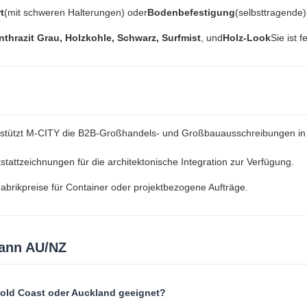
t
(mit schweren Halterungen) oder
Bodenbefestigung
(selbsttragende)
nthrazit Grau, Holzkohle, Schwarz, Surfmist
, und
Holz-Look
Sie ist fe
erstützt M-CITY die B2B-Großhandels- und Großbauausschreibungen in
stattzeichnungen für die architektonische Integration zur Verfügung.
Fabrikpreise für Container oder projektbezogene Aufträge.
mann AU/NZ
 Gold Coast oder Auckland geeignet?