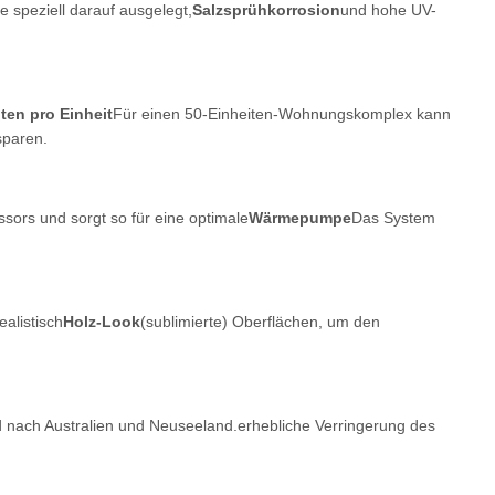
 speziell darauf ausgelegt,
Salzsprühkorrosion
und hohe UV-
ten pro Einheit
Für einen 50-Einheiten-Wohnungskomplex kann
sparen.
sors und sorgt so für eine optimale
Wärmepumpe
Das System
ealistisch
Holz-Look
(sublimierte) Oberflächen, um den
nd nach Australien und Neuseeland.erhebliche Verringerung des