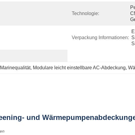
Pe
Technologie:
CN
Ge
E
Verpackung Informationen:
S
S
Marinequalität
, 
Modulare leicht einstellbare AC-Abdeckung
, 
Wä
creening- und Wärmepumpenabdeckung
zen