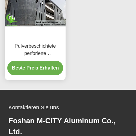
Pulverbeschichtete
perforierte
Aluminiumplatte mit
benutzerdefinierten RAL-
Beste Preis Erhalten
Farben und
Lasergeschnittenen
Mustern für
Fassadenverkleidung
Kontaktieren Sie uns
Foshan M-CITY Aluminum Co.,
Ltd.