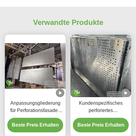
Verwandte Produkte
Anpassungsgliederung
Kundenspezifisches
für Perforationsfasaden
perforiertes
aus Aluminium und
hinterleuchtetes
Beste Preis Erhalten
Bildschirmplatten
Beste Preis Erhalten
Aluminium-
Deckensystem mit