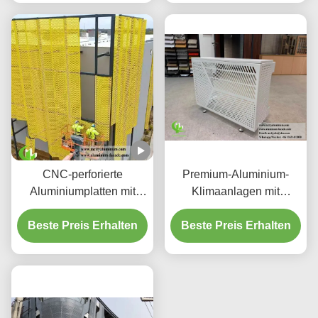
integriertem LED-
Gehäuse und CNC-
Laser-geschnittenen
Mustern
CNC-perforierte
Premium-Aluminium-
Aluminiumplatten mit
Klimaanlagen mit
3003 H14/H24-Legierung
dekorativen
und PVDF-Beschichtung
Beste Preis Erhalten
Beste Preis Erhalten
Schutzschirmen
für Fassaden