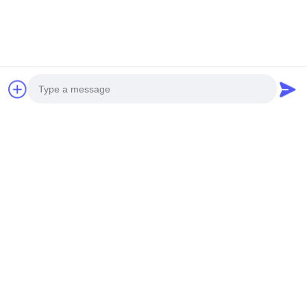
Dank ihrer leichten Konstruktion und ihrer hervorragenden
Festigkeit bieten unsere Aluminiumplatten erhebliche Vorteile für
Hochhäuser.vor allem Winddruck, wo traditionelle
Mosaikmaterialien aufgrund von Verformungen unter starken
Windbedingungen leicht abfallen.
Photo
Video Call
Audio Call