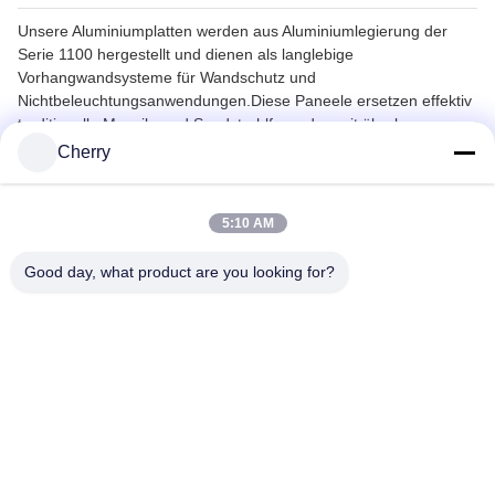
Unsere Aluminiumplatten werden aus Aluminiumlegierung der
Serie 1100 hergestellt und dienen als langlebige
Vorhangwandsysteme für Wandschutz und
Nichtbeleuchtungsanwendungen.Diese Paneele ersetzen effektiv
traditionelle Mosaik- und Sandstrahlfassaden mit überlegenen
Leistungsmerkmalen.
Cherry
5:10 AM
Good day, what product are you looking for?