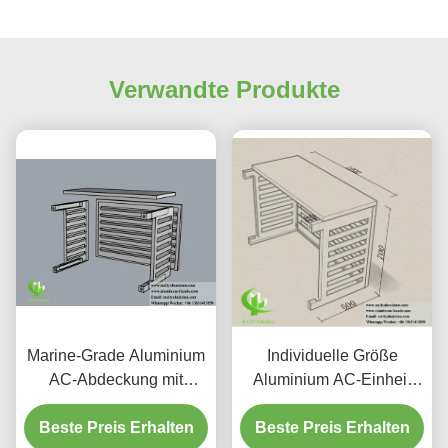
Verwandte Produkte
Marine-Grade Aluminium
Individuelle Größe
AC-Abdeckung mit
Aluminium AC-Einheit
modularem Easy-Fit-
Abdeckung mit 45°
Beste Preis Erhalten
System und optimaler
Beste Preis Erhalten
Winkel Louvres und