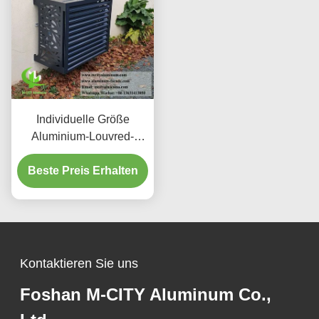
Individuelle Größe
Aluminium-Louvred-
Bildschirm-AC-Einheit-
Beste Preis Erhalten
Abdeckung mit 45°-
Winkel-Louvres und
Pulverbeschichtung
Kontaktieren Sie uns
Foshan M-CITY Aluminum Co.,