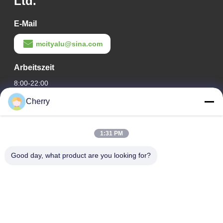
Ltd.
E-Mail
mcityalu@sina.com
Arbeitszeit
8:00-22:00
Cherry
Unsere Adresse
Adresse des Unternehmens
1:31 PM
Hegui Industriepark, Lishui, Nanhai Foshan Guangdong PR
China.
Good day, what product are you looking for?
Fabrikanschrift
Hegui Industriepark, Lishui, Nanhai Foshan Guangdong PR
China.
Telefone